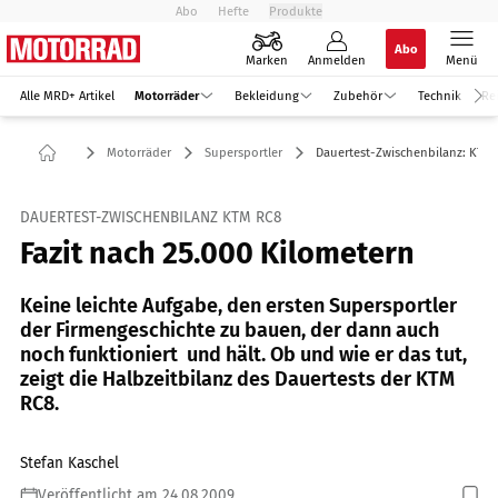
Abo
Hefte
Produkte
Abo
Marken
Anmelden
Menü
Alle MRD+ Artikel
Motorräder
Bekleidung
Zubehör
Technik
Re
Motorräder
Supersportler
Dauertest-Zwischenbilanz: KTM
DAUERTEST-ZWISCHENBILANZ KTM RC8
Fazit nach 25.000 Kilometern
Keine leichte Aufgabe, den ersten Supersportler
der Firmengeschichte zu bauen, der dann auch
noch funktioniert  und hält. Ob und wie er das tut,
zeigt die Halbzeitbilanz des Dauertests der KTM
RC8.
Stefan Kaschel
Veröffentlicht am 24.08.2009