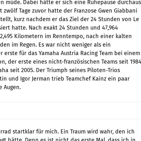
en müde. Dabei hätte er sich eine Ruhepause durchaus
st zwölf Tage zuvor hatte der Franzose Gwen Giabbani
tellt, kurz nachdem er das Ziel der 24 Stunden von Le
siert hatte. Nach exakt 24 Stunden und 47,964
2,495 Kilometern im Renntempo, nach einer kalten
den im Regen. Es war nicht weniger als ein
der erste für das Yamaha Austria Racing Team bei einem
, der erste eines nicht-französischen Teams seit 1984
ha seit 2005. Der Triumph seines Piloten-Trios
tin und Igor Jerman trieb Teamchef Kainz ein paar
e Augen.
orrad startklar für mich. Ein Traum wird wahr, den ich
t hätte. Denn es ist nicht das erste Mal, dass ich in