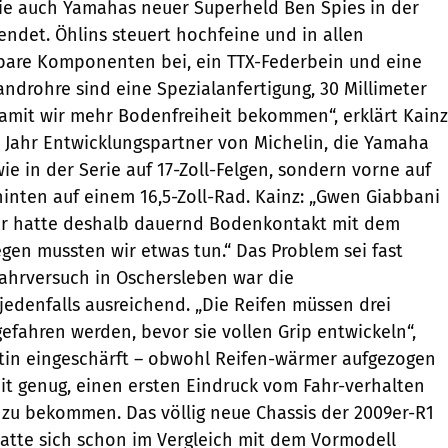
sie auch Yamahas neuer Superheld Ben Spies in der
det. Öhlins steuert hochfeine und in allen
lbare Komponenten bei, ein TTX-Federbein und eine
androhre sind eine Spezialanfertigung, 30 Millimeter
„Damit wir mehr Bodenfreiheit bekommen“, erklärt Kainz
s Jahr Entwicklungspartner von Michelin, die Yamaha
wie in der Serie auf 17-Zoll-Felgen, sondern vorne auf
hinten auf einem 16,5-Zoll-Rad. Kainz: „Gwen Giabbani
der hatte deshalb dauernd Bodenkontakt mit dem
en mussten wir etwas tun.“ Das Problem sei fast
Fahrversuch in Oschersleben war die
 jedenfalls ausreichend. „Die Reifen müssen drei
fahren werden, bevor sie vollen Grip entwickeln“,
tin eingeschärft – obwohl Reifen-wärmer aufgezogen
Zeit genug, einen ersten Eindruck vom Fahr-verhalten
1 zu bekommen. Das völlig neue Chassis der 2009er-R1
 hatte sich schon im Vergleich mit dem Vormodell