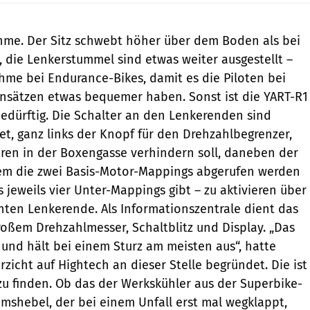
hme. Der Sitz schwebt höher über dem Boden als bei
 die Lenkerstummel sind etwas weiter ausgestellt –
me bei Endurance-Bikes, damit es die Piloten bei
nsätzen etwas bequemer haben. Sonst ist die YART-R1
dürftig. Die Schalter an den Lenkerenden sind
et, ganz links der Knopf für den Drehzahlbegrenzer,
hren in der Boxengasse verhindern soll, daneben der
dem die zwei Basis-Motor-Mappings abgerufen werden
 jeweils vier Unter-Mappings gibt – zu aktivieren über
hten Lenkerende. Als Informationszentrale dient das
roßem Drehzahlmesser, Schaltblitz und Display. „Das
t und hält bei einem Sturz am meisten aus“, hatte
zicht auf Hightech an dieser Stelle begründet. Die ist
 zu finden. Ob das der Werkskühler aus der Superbike-
mshebel, der bei einem Unfall erst mal wegklappt,