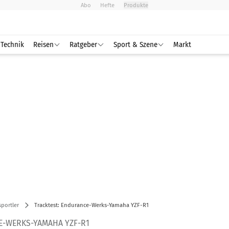
Abo
Hefte
Produkte
Technik
Reisen
Ratgeber
Sport & Szene
Markt
portler
Tracktest: Endurance-Werks-Yamaha YZF-R1
E-WERKS-YAMAHA YZF-R1