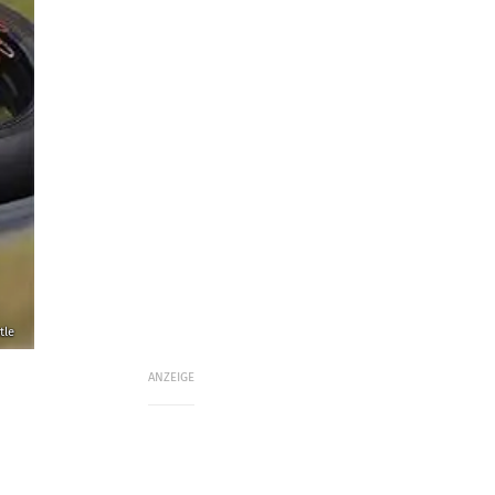
tle
ANZEIGE