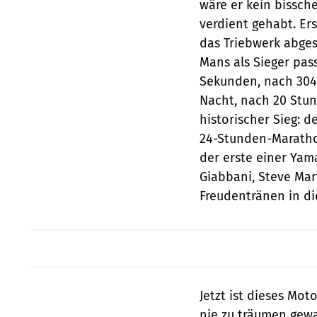
wäre er kein bissch
verdient gehabt. Er
das Triebwerk abges
Mans als Sieger pas
Sekunden, nach 304
Nacht, nach 20 Stun
historischer Sieg: 
24-Stunden-Marathon
der erste einer Yama
Giabbani, Steve Mar
Freudentränen in di
Jetzt ist dieses Mot
nie zu träumen gewag