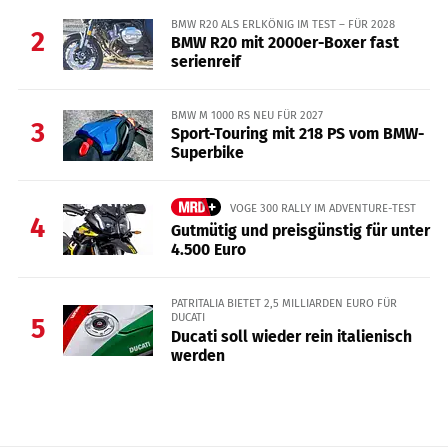
BMW R20 ALS ERLKÖNIG IM TEST – FÜR 2028
2
BMW R20 mit 2000er-Boxer fast
serienreif
BMW M 1000 RS NEU FÜR 2027
3
Sport-Touring mit 218 PS vom BMW-
Superbike
VOGE 300 RALLY IM ADVENTURE-TEST
4
Gutmütig und preisgünstig für unter
4.500 Euro
PATRITALIA BIETET 2,5 MILLIARDEN EURO FÜR
DUCATI
5
Ducati soll wieder rein italienisch
werden