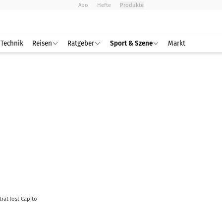
Abo
Hefte
Produkte
Technik
Reisen
Ratgeber
Sport & Szene
Markt
trät Jost Capito