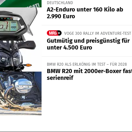
DEUTSCHLAND
A2-Enduro unter 160 Kilo ab
2.990 Euro
VOGE 300 RALLY IM ADVENTURE-TEST
Gutmütig und preisgünstig für
unter 4.500 Euro
BMW R20 ALS ERLKÖNIG IM TEST – FÜR 2028
BMW R20 mit 2000er-Boxer fas
serienreif