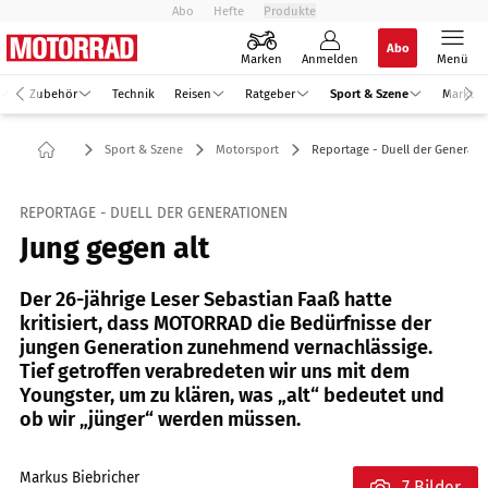
Abo
Hefte
Produkte
Abo
Marken
Anmelden
Menü
Zubehör
Technik
Reisen
Ratgeber
Sport & Szene
Markt
Sport & Szene
Motorsport
Reportage - Duell der Generati
REPORTAGE - DUELL DER GENERATIONEN
Jung gegen alt
Der 26-jährige Leser Sebastian Faaß hatte
kritisiert, dass MOTORRAD die Bedürfnisse der
jungen Generation zunehmend vernachlässige.
Tief getroffen verabredeten wir uns mit dem
Youngster, um zu klären, was „alt“ bedeutet und
ob wir „jünger“ werden müssen.
Markus Biebricher
7 Bilder