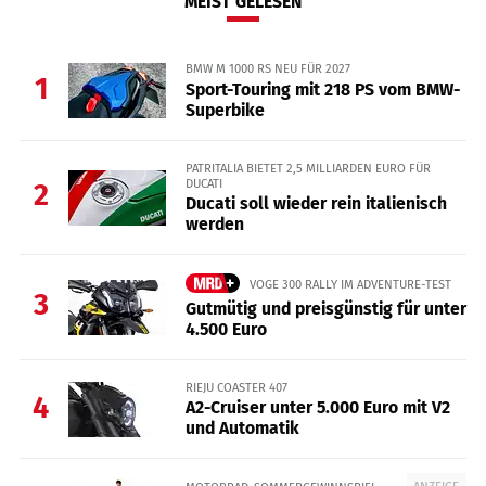
MEIST GELESEN
BMW M 1000 RS NEU FÜR 2027
1
Sport-Touring mit 218 PS vom BMW-
Superbike
PATRITALIA BIETET 2,5 MILLIARDEN EURO FÜR
DUCATI
2
Ducati soll wieder rein italienisch
werden
VOGE 300 RALLY IM ADVENTURE-TEST
3
Gutmütig und preisgünstig für unter
4.500 Euro
RIEJU COASTER 407
4
A2-Cruiser unter 5.000 Euro mit V2
und Automatik
ANZEIGE