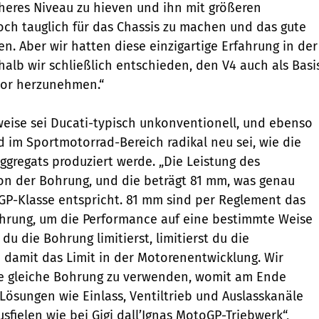
heres Niveau zu hieven und ihn mit größeren
h tauglich für das Chassis zu machen und das gute
n. Aber wir hatten diese einzigartige Erfahrung in der
alb wir schließlich entschieden, den V4 auch als Basi
tor herzunehmen.“
eise sei Ducati-typisch unkonventionell, und ebenso
 im Sportmotorrad-Bereich radikal neu sei, wie die
ggregats produziert werde. „Die Leistung des
n der Bohrung, und die beträgt 81 mm, was genau
GP-Klasse entspricht. 81 mm sind per Reglement das
hrung, um die Performance auf eine bestimmte Weise
u die Bohrung limitierst, limitierst du die
damit das Limit in der Motorenentwicklung. Wir
ie gleiche Bohrung zu verwenden, womit am Ende
sungen wie Einlass, Ventiltrieb und Auslasskanäle
usfielen wie bei Gigi dall’Ignas MotoGP-Triebwerk“,