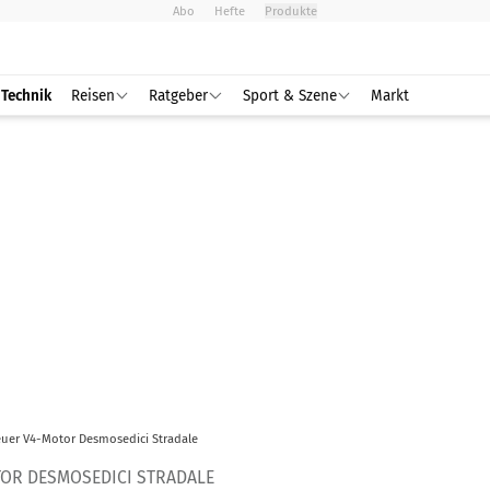
Abo
Hefte
Produkte
Technik
Reisen
Ratgeber
Sport & Szene
Markt
euer V4-Motor Desmosedici Stradale
TOR DESMOSEDICI STRADALE