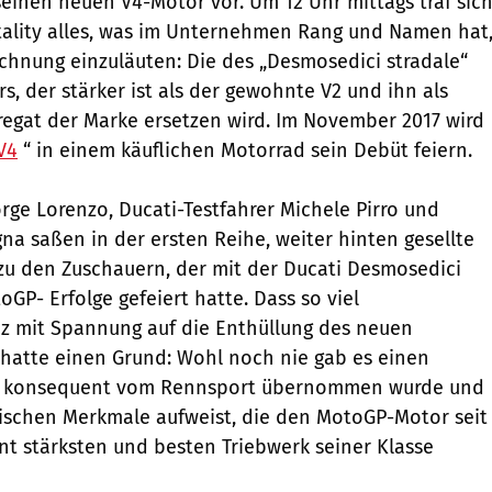
 seinen neuen V4-Motor vor. Um 12 Uhr mittags traf sic
tality alles, was im Unternehmen Rang und Namen hat
chnung einzuläuten: Die des „Desmosedici stradale“
, der stärker ist als der gewohnte V2 und ihn als
regat der Marke ersetzen wird. Im November 2017 wird
V4
“ in einem käuflichen Motorrad sein Debüt feiern.
orge Lorenzo, Ducati-Testfahrer Michele Pirro und
gna saßen in der ersten Reihe, weiter hinten gesellte
i zu den Zuschauern, der mit der Ducati Desmosedici
oGP- Erfolge gefeiert hatte. Dass so viel
 mit Spannung auf die Enthüllung des neuen
 hatte einen Grund: Wohl noch nie gab es einen
so konsequent vom Rennsport übernommen wurde und
nischen Merkmale aufweist, die den MotoGP-Motor seit
t stärksten und besten Triebwerk seiner Klasse