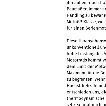
ihn auf ein noch hö
Baumaßen immer noc
Handling zu bewahre
MotoGP-Klasse, wesh
für einen Serienmo
Diese Herangehensw
unkonventionell und
hohe Leistung des A
Motorrads kommt vo
dem Limit der Moto
Maximum für die Bo
zu begrenzen. Wenn d
Höchstdrehzahl und 
entschieden uns, d
thermodynamische Lö
sehr, sehr ähnlich a