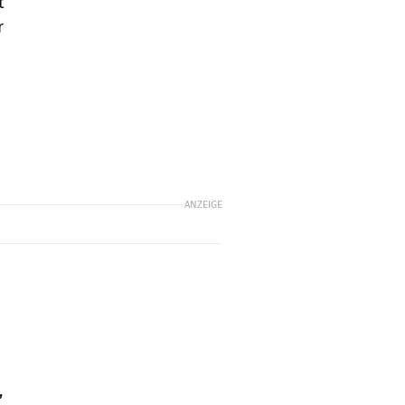
t
r
u
ANZEIGE
,