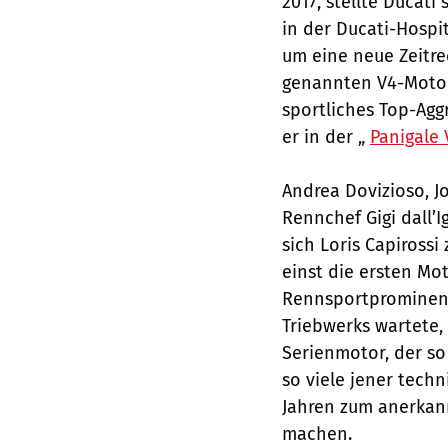
2017, stellte Ducati
in der Ducati-Hospi
um eine neue Zeitre
genannten V4-Motors
sportliches Top-Agg
er in der „
Panigale 
Andrea Dovizioso, J
Rennchef Gigi dall’I
sich Loris Capiross
einst die ersten Mot
Rennsportprominenz
Triebwerks wartete,
Serienmotor, der 
so viele jener tech
Jahren zum anerkann
machen.