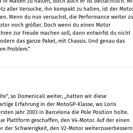
 in Maßen zu halten, doch auch er ist beträchtlich. Mi
tz aller Versuche, ihn kompakt zu halten, ist der Moto
en. Wenn du nun versuchst, die Performance weiter z
Motor noch größer. Doch wenn du einen Motor
Fahren zur Freude machen soll, dann entwirfst du nicht
ondern das ganze Paket, mit Chassis. Und genau das
um Problem.“
te“, so Domenicali weiter, „hatten wir diese
gartige Erfahrung in der MotoGP-Klasse, wo Loris
rsten Jahr 2003 in Barcelona die Pole Position holte.
ue Plattform geschaffen, den V4-Motor. Auf der einen
or der Schwierigkeit, den V2-Motor weiterzuverbessern