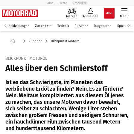
Abo
Hefte
Produkte
Abo
Marken
Anmelden
Menü
Bekleidung
Zubehör
Technik
Reisen
Ratgeber
Sport & Sz
Zubehör
Blickpunkt Motoröl
BLICKPUNKT MOTORÖL
Alles über den Schmierstoff
Ist es das Schwierigste, im Planeten das
verbliebene Erdöl zu finden? Nein. Es zu fördern?
Nein. Weitaus komplizierter: aus diesem Öl jenes
zu machen, das unsere Motoren davor bewahrt,
sich selbst zu schlachten. Wenige Liter stehen
zwischen großem Fressen und seidigem Schnurren,
ein hauchdünner Film zwischen tausend Metern
und hunderttausend Kilometern.