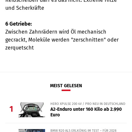
Reibscheiben darf es das nicht. Extreme Hitze
und Scherkräfte
6 Getriebe:
Zwischen Zahnrädern wird Öl mechanisch
gecrackt, Moleküle werden "zerschnitten" oder
zerquetscht
MEIST GELESEN
HERO XPULSE 200 4V / PRO NEU IN DEUTSCHLAND
1
A2-Enduro unter 160 Kilo ab 2.990
Euro
BMW R20 ALS ERLKÖNIG IM TEST – FÜR 2028