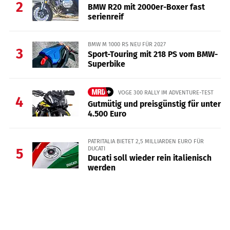
2
BMW R20 mit 2000er-Boxer fast
serienreif
BMW M 1000 RS NEU FÜR 2027
3
Sport-Touring mit 218 PS vom BMW-
Superbike
VOGE 300 RALLY IM ADVENTURE-TEST
4
Gutmütig und preisgünstig für unter
4.500 Euro
PATRITALIA BIETET 2,5 MILLIARDEN EURO FÜR
DUCATI
5
Ducati soll wieder rein italienisch
werden