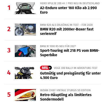
HERO XPULSE 200 4V / PRO NEU IN DEUTSCHLAND
1
A2-Enduro unter 160 Kilo ab 2.990
Euro
BMW R20 ALS ERLKÖNIG IM TEST – FÜR 2028
2
BMW R20 mit 2000er-Boxer fast
serienreif
BMW M 1000 RS NEU FÜR 2027
3
Sport-Touring mit 218 PS vom BMW-
Superbike
VOGE 300 RALLY IM ADVENTURE-TEST
4
Gutmütig und preisgünstig für unter
4.500 Euro
INDIAN CHIEF VINTAGE STURGIS SD EDITION
5
Retro-Häuptling als limitiertes
Sondermodell