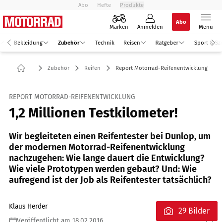
Abo
Hefte
Produkte
Abo
Marken
Anmelden
Menü
Bekleidung
Zubehör
Technik
Reisen
Ratgeber
Sport & Sz
Zubehör
Reifen
Report Motorrad-Reifenentwicklung
REPORT MOTORRAD-REIFENENTWICKLUNG
1,2 Millionen Testkilometer!
Wir begleiteten einen Reifentester bei Dunlop, um
der modernen Motorrad-Reifenentwicklung
nachzugehen: Wie lange dauert die Entwicklung?
Wie viele Prototypen werden gebaut? Und: Wie
aufregend ist der Job als Reifentester tatsächlich?
Klaus Herder
29 Bilder
Veröffentlicht am 18.02.2016