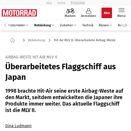
Abo
Hefte
Produkte
Abo
Marken
Anmelden
Menü
el
Motorräder
Bekleidung
Zubehör
Technik
Reisen
Ratgebe
Bekleidung
Hit-Air MLV II: Überarbeitete Airbag-Weste
AIRBAG-WESTE HIT-AIR MLV II
Überarbeitetes Flaggschiff aus
Japan
1998 brachte Hit-Air seine erste Airbag-Weste auf
den Markt, seitdem entwickelten die Japaner ihre
Produkte immer weiter. Das aktuelle Flaggschiff
ist die MLV II.
Dina Ludmann