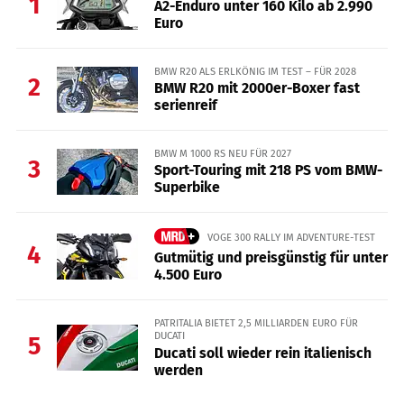
1
A2-Enduro unter 160 Kilo ab 2.990
Euro
BMW R20 ALS ERLKÖNIG IM TEST – FÜR 2028
2
BMW R20 mit 2000er-Boxer fast
serienreif
BMW M 1000 RS NEU FÜR 2027
3
Sport-Touring mit 218 PS vom BMW-
Superbike
VOGE 300 RALLY IM ADVENTURE-TEST
4
Gutmütig und preisgünstig für unter
4.500 Euro
PATRITALIA BIETET 2,5 MILLIARDEN EURO FÜR
DUCATI
5
Ducati soll wieder rein italienisch
werden