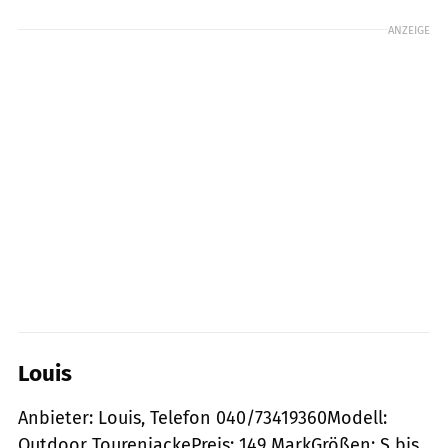
ANZEIGE
Louis
Anbieter: Louis, Telefon 040/73419360Modell:
Outdoor TourenjackePreis: 149 MarkGrößen: S bis