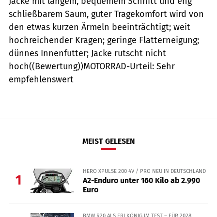
Jacke mit langem, bequemem Schnitt und eng
schließbarem Saum, guter Tragekomfort wird von
den etwas kurzen Ärmeln beeinträchtigt; weit
hochreichender Kragen; geringe Flatterneigung;
dünnes Innenfutter; Jacke rutscht nicht
hoch((Bewertung))MOTORRAD-Urteil: Sehr
empfehlenswert
MEIST GELESEN
HERO XPULSE 200 4V / PRO NEU IN DEUTSCHLAND
1
A2-Enduro unter 160 Kilo ab 2.990
Euro
BMW R20 ALS ERLKÖNIG IM TEST – FÜR 2028