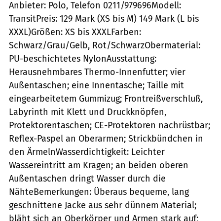
Anbieter: Polo, Telefon 0211/979696Modell:
TransitPreis: 129 Mark (XS bis M) 149 Mark (L bis
XXXL)Größen: XS bis XXXLFarben:
Schwarz/Grau/Gelb, Rot/SchwarzObermaterial:
PU-beschichtetes NylonAusstattung:
Herausnehmbares Thermo-Innenfutter; vier
Außentaschen; eine Innentasche; Taille mit
eingearbeitetem Gummizug; Frontreißverschluß,
Labyrinth mit Klett und Druckknöpfen,
Protektorentaschen; CE-Protektoren nachrüstbar;
Reflex-Paspel an Oberarmen; Strickbündchen in
den ÄrmelnWasserdichtigkeit: Leichter
Wassereintritt am Kragen; an beiden oberen
Außentaschen dringt Wasser durch die
NähteBemerkungen: Überaus bequeme, lang
geschnittene Jacke aus sehr dünnem Material;
bläht sich an Oberkörper und Armen stark auf;