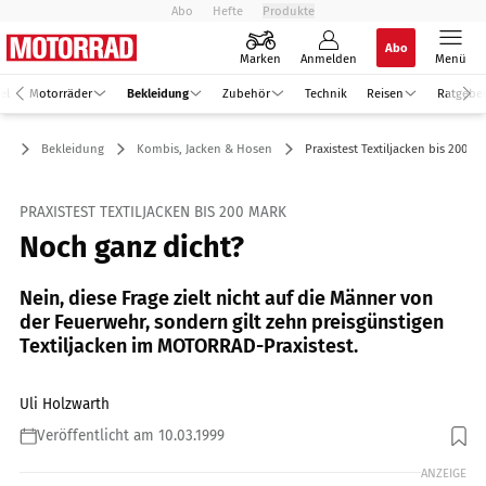
Abo
Hefte
Produkte
Abo
Marken
Anmelden
Menü
el
Motorräder
Bekleidung
Zubehör
Technik
Reisen
Ratgebe
Bekleidung
Kombis, Jacken & Hosen
Praxistest Textiljacken bis 200 M
PRAXISTEST TEXTILJACKEN BIS 200 MARK
Noch ganz dicht?
Nein, diese Frage zielt nicht auf die Männer von
der Feuerwehr, sondern gilt zehn preisgünstigen
Textiljacken im MOTORRAD-Praxistest.
Uli Holzwarth
Veröffentlicht am 10.03.1999
ANZEIGE