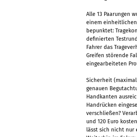
Alle 13 Paarungen 
einem einheitliche
bepunktet: Tragekom
definierten Testrun
Fahrer das Trageve
Greifen störende Fa
eingearbeiteten Pro
Sicherheit (maximal
genauen Begutachtu
Handkanten ausreich
Handrücken eingeset
verschließen? Verar
und 120 Euro koste
lässt sich nicht nur