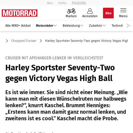
Abo
Hefte
Produkte
Abo
Marken
Anmelden
Menü
Alle MRD+ Artikel
Motorräder
Bekleidung
Zubehör
Technik
Re
er
Chopper/Cruiser
Harley Sportster Seventy-Two gegen Victory Vegas High Ba
CRUISER MIT APEHANGER-LENKER IM VERGLEICHSTEST
Harley Sportster Seventy-Two
gegen Victory Vegas High Ball
Es ist wie immer. Sie sind nicht einer Meinung. „Wie
kann man mit diesen Wünschelruten nur halbwegs
lenken?“, knurrt Kaschel. Brummt Henniges:
„Erstens kann man damit ganz normal lenken, und
zweitens ist es cool.“ Kaschel macht die Probe.