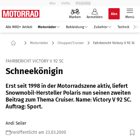
Abo
Hefte
Produkte
Abo
Marken
Anmelden
Menü
Alle MRD+ Artikel
Motorräder
Bekleidung
Zubehör
Technik
Re
Motorräder
Chopper/Cruiser
Fahrbericht Victory V 92 SC
FAHRBERICHT VICTORY V 92 SC
Schneekönigin
Erst seit 1998 in der Motorradszene aktiv, liefert
Snowmobil-Hersteller Polaris nun seinen zweiten
Beitrag zum Thema Cruiser. Name: Victory V 92 SC.
Auftrag: Sport.
Andi Seiler
Veröffentlicht am 23.03.2000