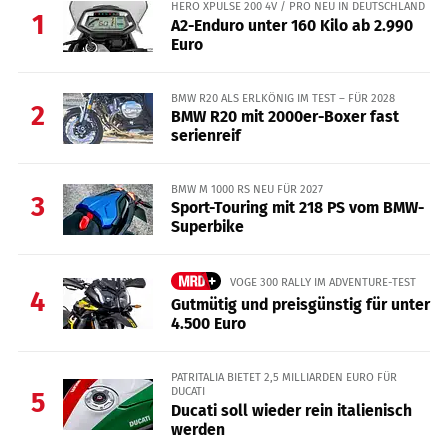
HERO XPULSE 200 4V / PRO NEU IN DEUTSCHLAND
1
A2-Enduro unter 160 Kilo ab 2.990
Euro
BMW R20 ALS ERLKÖNIG IM TEST – FÜR 2028
2
BMW R20 mit 2000er-Boxer fast
serienreif
BMW M 1000 RS NEU FÜR 2027
3
Sport-Touring mit 218 PS vom BMW-
Superbike
VOGE 300 RALLY IM ADVENTURE-TEST
4
Gutmütig und preisgünstig für unter
4.500 Euro
PATRITALIA BIETET 2,5 MILLIARDEN EURO FÜR
DUCATI
5
Ducati soll wieder rein italienisch
werden