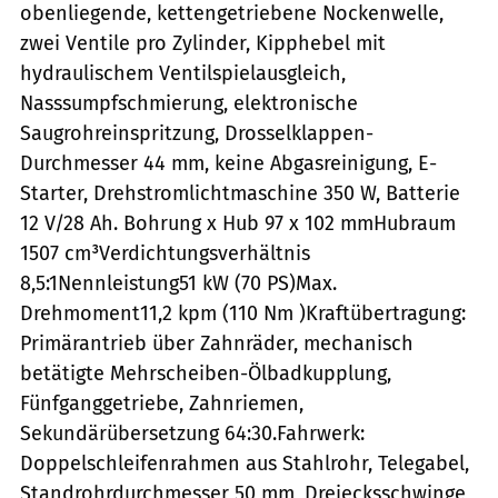
obenliegende, kettengetriebene Nockenwelle,
zwei Ventile pro Zylinder, Kipphebel mit
hydraulischem Ventilspielausgleich,
Nasssumpfschmierung, elektronische
Saugrohreinspritzung, Drosselklappen-
Durchmesser 44 mm, keine Abgasreinigung, E-
Starter, Drehstromlichtmaschine 350 W, Batterie
12 V/28 Ah. Bohrung x Hub 97 x 102 mmHubraum
1507 cm³Verdichtungsverhältnis
8,5:1Nennleistung51 kW (70 PS)Max.
Drehmoment11,2 kpm (110 Nm )Kraftübertragung:
Primärantrieb über Zahnräder, mechanisch
betätigte Mehrscheiben-Ölbadkupplung,
Fünfganggetriebe, Zahnriemen,
Sekundärübersetzung 64:30.Fahrwerk:
Doppelschleifenrahmen aus Stahlrohr, Telegabel,
Standrohrdurchmesser 50 mm, Dreiecksschwinge