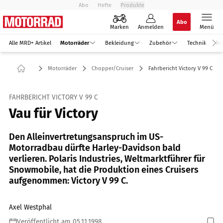
Abo
Hefte
Produkte
Abo
Marken
Anmelden
Menü
Alle MRD+ Artikel
Motorräder
Bekleidung
Zubehör
Technik
Re
Motorräder
Chopper/Cruiser
Fahrbericht Victory V 99 C
FAHRBERICHT VICTORY V 99 C
Vau für Victory
Den Alleinvertretungsanspruch im US-
Motorradbau dürfte Harley-Davidson bald
verlieren. Polaris Industries, Weltmarktführer für
Snowmobile, hat die Produktion eines Cruisers
aufgenommen: Victory V 99 C.
Axel Westphal
Veröffentlicht am 05.11.1998