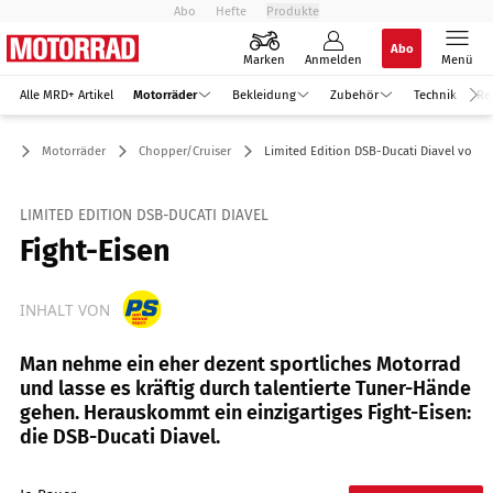
Abo
Hefte
Produkte
Abo
Marken
Anmelden
Menü
Alle MRD+ Artikel
Motorräder
Bekleidung
Zubehör
Technik
Re
Motorräder
Chopper/Cruiser
Limited Edition DSB-Ducati Diavel vorges
LIMITED EDITION DSB-DUCATI DIAVEL
Fight-Eisen
INHALT VON
Man nehme ein eher dezent sportliches Motorrad
und lasse es kräftig durch talentierte Tuner-Hände
gehen. Herauskommt ein einzigartiges Fight-Eisen:
die DSB-Ducati Diavel.