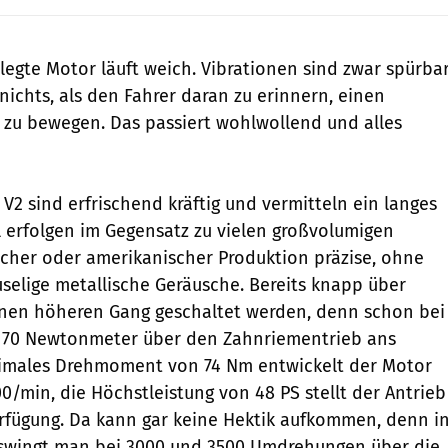
legte Motor läuft weich. Vibrationen sind zwar spürbar
nichts, als den Fahrer daran zu erinnern, einen
zu bewegen. Das passiert wohlwollend und alles
V2 sind erfrischend kräftig und vermitteln ein langes
 erfolgen im Gegensatz zu vielen großvolumigen
scher oder amerikanischer Produktion präzise, ohne
selige metallische Geräusche. Bereits knapp über
inen höheren Gang geschaltet werden, denn schon bei
n 70 Newtonmeter über den Zahnriementrieb ans
ximales Drehmoment von 74 Nm entwickelt der Motor
0/min, die Höchstleistung von 48 PS stellt der Antrieb
rfügung. Da kann gar keine Hektik aufkommen, denn i
 swingt man bei 3000 und 3500 Umdrehungen über die