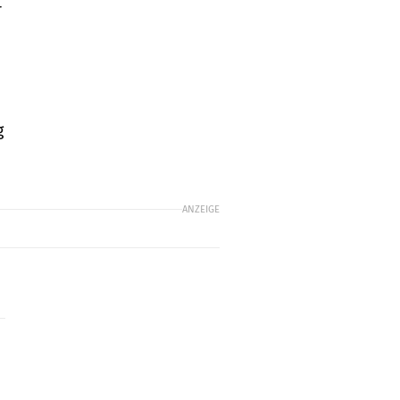
r
g
ANZEIGE