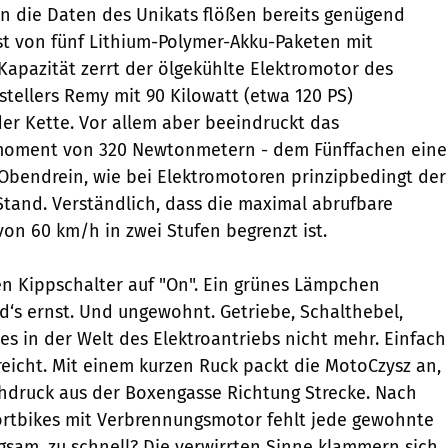
n die Daten des Unikats flößen bereits genügend
st von fünf Lithium-Polymer-Akku-Paketen mit
Kapazität zerrt der ölgekühlte Elektromotor des
tellers Remy mit 90 Kilowatt (etwa 120 PS)
der Kette. Vor allem aber beeindruckt das
moment von 320 Newtonmetern - dem Fünffachen eine
Obendrein, wie bei Elektromotoren prinzipbedingt der
 Stand. Verständlich, dass die maximal abrufbare
von 60 km/h in zwei Stufen begrenzt ist.
n Kippschalter auf "On". Ein grünes Lämpchen
wird‘s ernst. Und ungewohnt. Getriebe, Schalthebel,
es in der Welt des Elektroantriebs nicht mehr. Einfach
reicht. Mit einem kurzen Ruck packt die MotoCzysz an,
hdruck aus der Boxengasse Richtung Strecke. Nach
ortbikes mit Verbrennungsmotor fehlt jede gewohnte
ngsam, zu schnell? Die verwirrten Sinne klammern sich