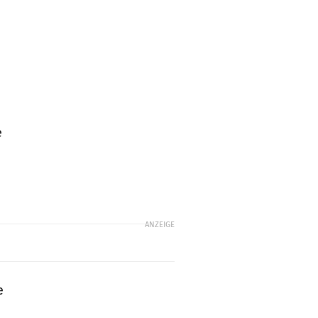
e
ANZEIGE
e