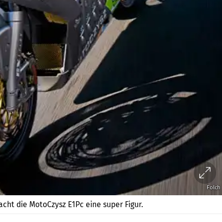
Folch
cht die MotoCzysz E1Pc eine super Figur.