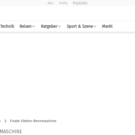
Abo
Hefte
Produkte
Technik
Reisen
Ratgeber
Sport & Szene
Markt
o
Finale: Elektro-Rennmaschine
NMASCHINE