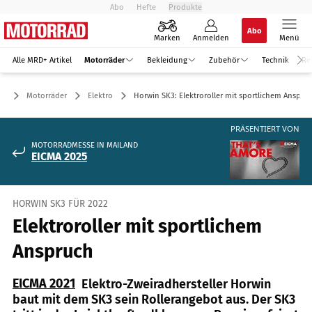
Abo
Hefte
Produkte
Abo
Marken
Anmelden
Menü
Alle MRD+ Artikel
Motorräder
Bekleidung
Zubehör
Technik
Re
Motorräder
Elektro
Horwin SK3: Elektroroller mit sportlichem Anspru
PRÄSENTIERT VON
MOTORRADMESSE IN MAILAND
EICMA 2025
HORWIN SK3 FÜR 2022
Elektroroller mit sportlichem
Anspruch
EICMA 2021
Elektro-Zweiradhersteller Horwin
baut mit dem SK3 sein Rollerangebot aus. Der SK3