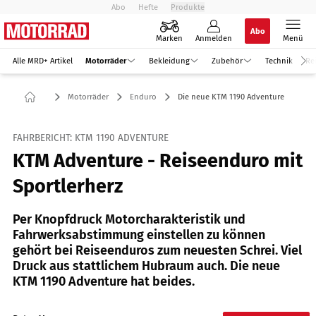
Abo
Hefte
Produkte
Abo
Marken
Anmelden
Menü
Alle MRD+ Artikel
Motorräder
Bekleidung
Zubehör
Technik
Re
Motorräder
Enduro
Die neue KTM 1190 Adventure
FAHRBERICHT: KTM 1190 ADVENTURE
KTM Adventure - Reiseenduro mit
Sportlerherz
Per Knopfdruck Motorcharakteristik und
Fahrwerksabstimmung einstellen zu können
gehört bei Reiseenduros zum neuesten Schrei. Viel
Druck aus stattlichem Hubraum auch. Die neue
KTM 1190 Adventure hat beides.