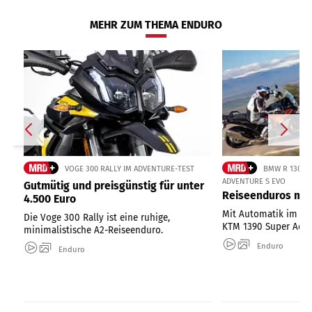
MEHR ZUM THEMA ENDURO
VOGE 300 RALLY IM ADVENTURE-TEST
BMW R 1300 
ADVENTURE S EVO
Gutmütig und preisgünstig für unter
Reiseenduros mit
4.500 Euro
Mit Automatik im Te
Die Voge 300 Rally ist eine ruhige,
KTM 1390 Super Adve
minimalistische A2-Reiseenduro.
Enduro
Enduro