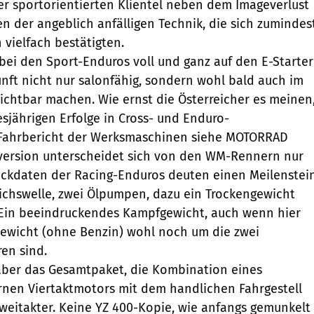
er sportorientierten Klientel neben dem Imageverlust
n der angeblich anfälligen Technik, die sich zumindes
 vielfach bestätigten.
bei den Sport-Enduros voll und ganz auf den E-Starter
unft nicht nur salonfähig, sondern wohl bald auch im
ichtbar machen. Wie ernst die Österreicher es meinen
esjährigen Erfolge in Cross- und Enduro-
(Fahrbericht der Werksmaschinen siehe MOTORRAD
nversion unterscheidet sich von den WM-Rennern nur
 Eckdaten der Racing-Enduros deuten einen Meilenstei
leichswelle, zwei Ölpumpen, dazu ein Trockengewicht
 Ein beeindruckendes Kampfgewicht, auch wenn hier
 Gewicht (ohne Benzin) wohl noch um die zwei
en sind.
aber das Gesamtpaket, die Kombination eines
rnen Viertaktmotors mit dem handlichen Fahrgestell
weitakter. Keine YZ 400-Kopie, wie anfangs gemunkelt