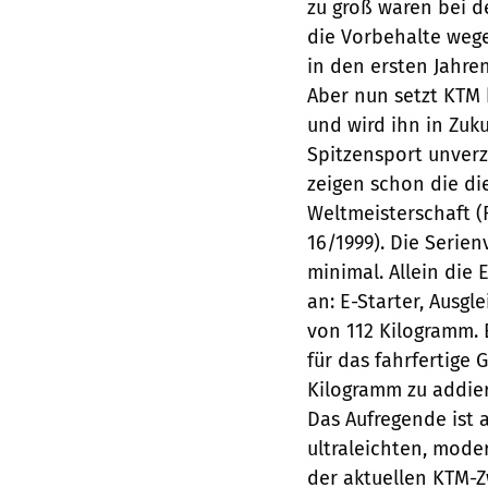
zu groß waren bei d
die Vorbehalte wege
in den ersten Jahren
Aber nun setzt KTM 
und wird ihn in Zuk
Spitzensport unverz
zeigen schon die di
Weltmeisterschaft 
16/1999). Die Serie
minimal. Allein die
an: E-Starter, Ausg
von 112 Kilogramm.
für das fahrfertige
Kilogramm zu addier
Das Aufregende ist 
ultraleichten, mode
der aktuellen KTM-Z