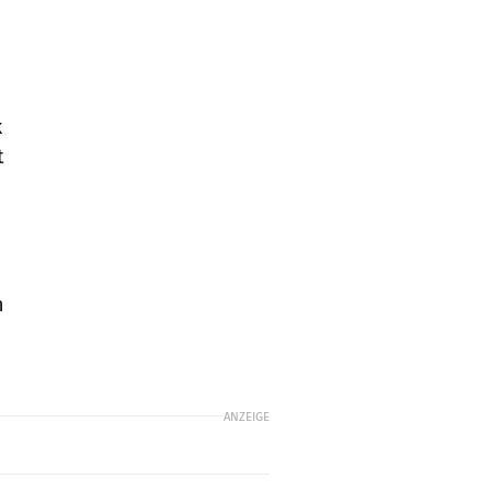
k
t
n
ANZEIGE