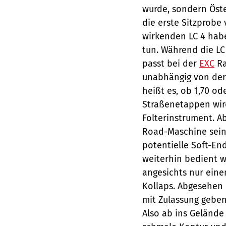
wurde, sondern Öste
die erste Sitzprobe
wirkenden LC 4 habe
tun. Während die LC 
passt bei der
EXC
Ra
unabhängig von der 
heißt es, ob 1,70 od
Straßenetappen wird
Folterinstrument. Ab
Road-Maschine sein,
potentielle Soft-En
weiterhin bedient w
angesichts nur eine
Kollaps. Abgesehen 
mit Zulassung geben
Also ab ins Gelände