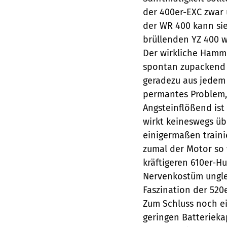
der 400er-EXC zwar 
der WR 400 kann sie
brüllenden YZ 400 w
Der wirkliche Hamme
spontan zupackend k
geradezu aus jedem E
permantes Problem,
Angsteinflößend ist
wirkt keineswegs üb
einigermaßen train
zumal der Motor so
kräftigeren 610er-H
Nervenkostüm ungle
Faszination der 520
Zum Schluss noch ei
geringen Batterieka