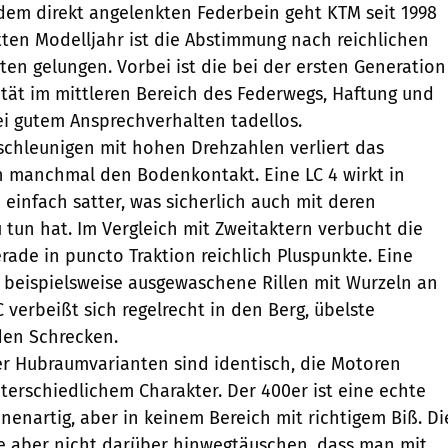
dem direkt angelenkten Federbein geht KTM seit 1998
tten Modelljahr ist die Abstimmung nach reichlichen
ten gelungen. Vorbei ist die bei der ersten Generation
tät im mittleren Bereich des Federwegs, Haftung und
ei gutem Ansprechverhalten tadellos.
chleunigen mit hohen Drehzahlen verliert das
n manchmal den Bodenkontakt. Eine LC 4 wirkt in
 einfach satter, was sicherlich auch mit deren
tun hat. Im Vergleich mit Zweitaktern verbucht die
rade in puncto Traktion reichlich Pluspunkte. Eine
d beispielsweise ausgewaschene Rillen mit Wurzeln an
 verbeißt sich regelrecht in den Berg, übelste
den Schrecken.
r Hubraumvarianten sind identisch, die Motoren
terschiedlichem Charakter. Der 400er ist eine echte
nenartig, aber in keinem Bereich mit richtigem Biß. Di
te aber nicht darüber hinwegtäuschen, dass man mit