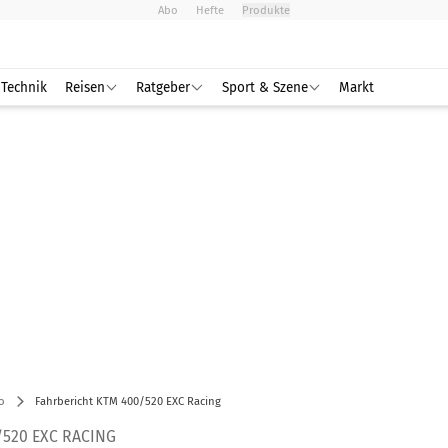
Abo
Hefte
Produkte
Technik
Reisen
Ratgeber
Sport & Szene
Markt
o
Fahrbericht KTM 400/520 EXC Racing
520 EXC RACING