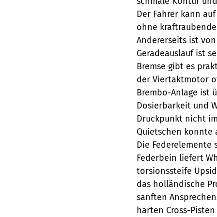
schmale Kontur und 
Der Fahrer kann auf
ohne kraftraubenden
Andererseits ist von
Geradeauslauf ist s
Bremse gibt es prakt
der Viertaktmotor of
Brembo-Anlage ist ü
Dosierbarkeit und W
Druckpunkt nicht i
Quietschen konnte a
Die Federelemente s
Federbein liefert W
torsionssteife Upsi
das holländische Pro
sanften Ansprechens
harten Cross-Pisten