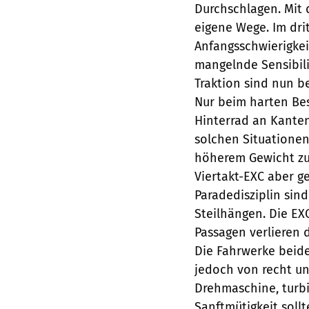
Durchschlagen. Mit 
eigene Wege. Im dri
Anfangsschwierigkei
mangelnde Sensibili
Traktion sind nun b
Nur beim harten Bes
Hinterrad an Kante
solchen Situationen
höherem Gewicht zu 
Viertakt-EXC aber ge
Paradedisziplin sin
Steilhängen. Die EXC
Passagen verlieren 
Die Fahrwerke beide
jedoch von recht un
Drehmaschine, turbi
Sanftmütigkeit soll