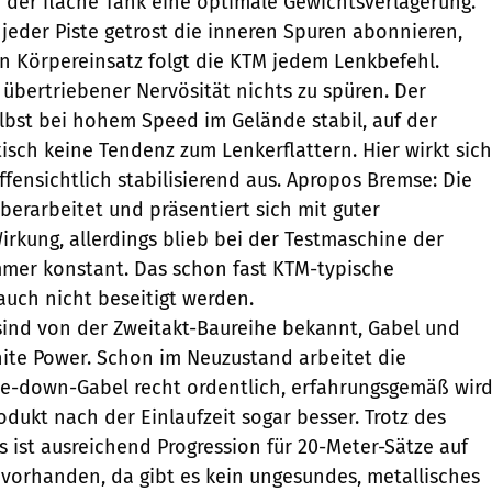
der flache Tank eine optimale Gewichtsverlagerung.
 jeder Piste getrost die inneren Spuren abonnieren,
 Körpereinsatz folgt die KTM jedem Lenkbefehl.
 übertriebener Nervösität nichts zu spüren. Der
elbst bei hohem Speed im Gelände stabil, auf der
isch keine Tendenz zum Lenkerflattern. Hier wirkt sich
fensichtlich stabilisierend aus. Apropos Bremse: Die
berarbeitet und präsentiert sich mit guter
irkung, allerdings blieb bei der Testmaschine der
mmer konstant. Das schon fast KTM-typische
uch nicht beseitigt werden.
ind von der Zweitakt-Baureihe bekannt, Gabel und
hite Power. Schon im Neuzustand arbeitet die
de-down-Gabel recht ordentlich, erfahrungsgemäß wir
dukt nach der Einlaufzeit sogar besser. Trotz des
 ist ausreichend Progression für 20-Meter-Sätze auf
 vorhanden, da gibt es kein ungesundes, metallisches