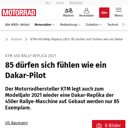
Abo
Hefte
Produkte
Abo
Marken
Anmelden
Menü
Alle MRD+ Artikel
Motorräder
Bekleidung
Zubehör
Technik
Re
er
Enduro
KTM 450 Rally Replica 2021: 85 dürfen sich fühlen wie ein Dakar-Pi
KTM 450 RALLY REPLICA 2021
85 dürfen sich fühlen wie ein
Dakar-Pilot
Der Motorradhersteller KTM legt auch zum
Modelljahr 2021 wieder eine Dakar-Replika der
450er Rallye-Maschine auf. Gebaut werden nur 85
Exemplare.
Uli Baumann
8 Bilder