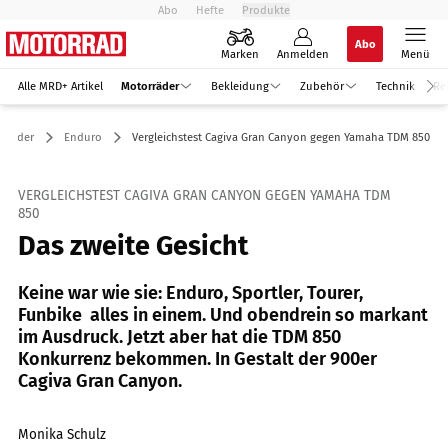
Abo
Hefte
Produkte
Abo
Marken
Anmelden
Menü
Alle MRD+ Artikel
Motorräder
Bekleidung
Zubehör
Technik
Re
rräder
Enduro
Vergleichstest Cagiva Gran Canyon gegen Yamaha TDM 850
VERGLEICHSTEST CAGIVA GRAN CANYON GEGEN YAMAHA TDM
850
Das zweite Gesicht
Keine war wie sie: Enduro, Sportler, Tourer,
Funbike  alles in einem. Und obendrein so markant
im Ausdruck. Jetzt aber hat die TDM 850
Konkurrenz bekommen. In Gestalt der 900er
Cagiva Gran Canyon.
Monika Schulz