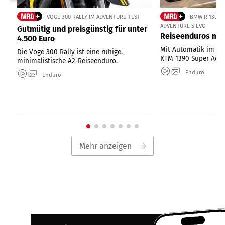
VOGE 300 RALLY IM ADVENTURE-TEST
BMW R 1300 
ADVENTURE S EVO
Gutmütig und preisgünstig für unter
Reiseenduros mit
4.500 Euro
Mit Automatik im Te
Die Voge 300 Rally ist eine ruhige,
KTM 1390 Super Adve
minimalistische A2-Reiseenduro.
Enduro
Enduro
Mehr anzeigen