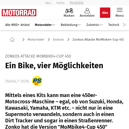
Abo
Hefte
Produkte
Abo
Marken
Anmelden
Menü
Alle MRD+ Artikel
Motorräder
Bekleidung
Zubehör
Technik
Re
Motorräder
Enduro
Zonkos Attacke MoMbike4-Cup 450 im
ZONKOS ATTACKE MOMBIKE4-CUP 450
Ein Bike, vier Möglichkeiten
INHALT VON
Mittels eines Kits kann man eine 450er-
Motocross-Maschine – egal, ob von Suzuki, Honda,
Kawasaki, Yamaha, KTM etc. – nicht nur in eine
Supermoto verwandeln, sondern auch in einen
Dirt Tracker und sogar in einen Straßenrenner.
Zonko hat die Version "MoMbike4-Cup 450"