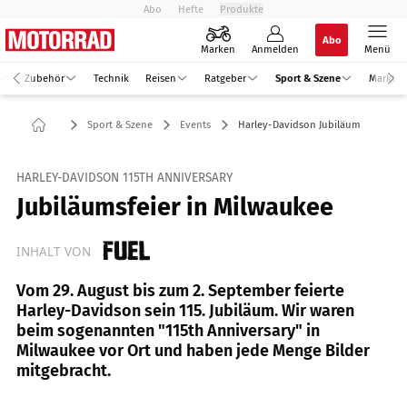
Abo
Hefte
Produkte
Abo
Marken
Anmelden
Menü
Zubehör
Technik
Reisen
Ratgeber
Sport & Szene
Markt
Sport & Szene
Events
Harley-Davidson Jubiläum
HARLEY-DAVIDSON 115TH ANNIVERSARY
Jubiläumsfeier in Milwaukee
INHALT VON
Vom 29. August bis zum 2. September feierte
Harley-Davidson sein 115. Jubiläum. Wir waren
beim sogenannten "115th Anniversary" in
Milwaukee vor Ort und haben jede Menge Bilder
mitgebracht.