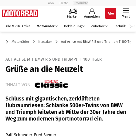
Abo
Hefte
Produkte
Abo
Marken
Anmelden
Menü
Alle MRD+ Artikel
Motorräder
Bekleidung
Zubehör
Technik
Re
Motorräder
Klassiker
Auf Achse mit BMW R 5 und Triumph T 100 Tiger
AUF ACHSE MIT BMW R 5 UND TRIUMPH T 100 TIGER
Grüße an die Neuzeit
INHALT VON
Schluss mit gigantischen, zerklüfteten
Hubraumriesen: Schlanke 500er-Twins von BMW
und Triumph leiteten ab Mitte der 30er-Jahre den
Weg zum modernen Sportmotorrad ein.
Ralf Schneider, Fred Siemer