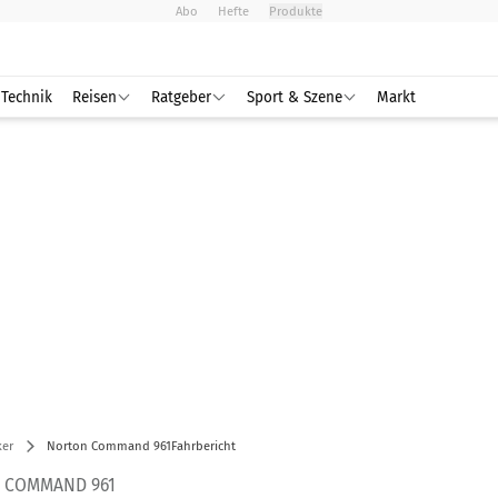
Abo
Hefte
Produkte
Technik
Reisen
Ratgeber
Sport & Szene
Markt
ker
Norton Command 961Fahrbericht
 COMMAND 961