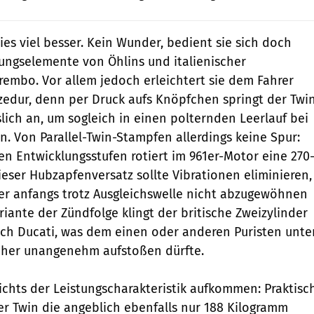
ies viel besser. Kein Wunder, bedient sie sich doch
ungselemente von Öhlins und italienischer
embo. Vor allem jedoch erleichtert sie dem Fahrer
ozedur, denn per Druck aufs Knöpfchen springt der Twi
lich an, um sogleich in einen polternden Leerlauf bei
n. Von Parallel-Twin-Stampfen allerdings keine Spur:
en Entwicklungsstufen rotiert im 961er-Motor eine 270
ieser Hubzapfenversatz sollte Vibrationen eliminieren,
fer anfangs trotz Ausgleichswelle nicht abzugewöhnen
riante der Zündfolge klingt der britische Zweizylinder
ch Ducati, was dem einen oder anderen Puristen unte
cher unangenehm aufstoßen dürfte.
ichts der Leistungscharakteristik aufkommen: Praktisc
er Twin die angeblich ebenfalls nur 188 Kilogramm