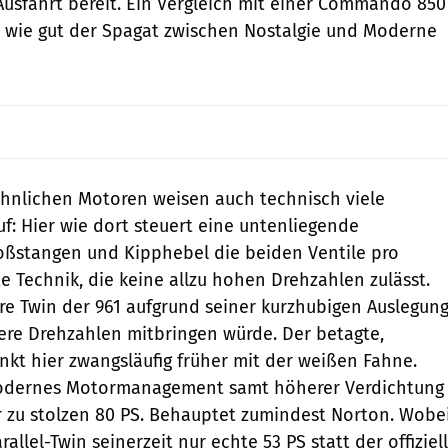
Ausfahrt bereit. Ein Vergleich mit einer Commando 850
n, wie gut der Spagat zwischen Nostalgie und Moderne
ähnlichen Motoren weisen auch technisch viele
: Hier wie dort steuert eine untenliegende
oßstangen und Kipphebel die beiden Ventile pro
te Technik, die keine allzu hohen Drehzahlen zulässt.
e Twin der 961 aufgrund seiner kurzhubigen Auslegun
ere Drehzahlen mitbringen würde. Der betagte,
nkt hier zwangsläufig früher mit der weißen Fahne.
modernes Motormanagement samt höherer Verdichtung
 zu stolzen 80 PS. Behauptet zumindest Norton. Wobe
allel-Twin seinerzeit nur echte 53 PS statt der offiziell