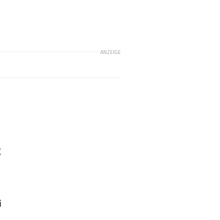
ANZEIGE
g
i