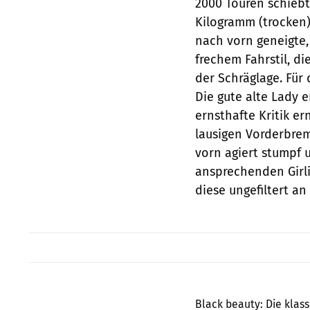
2000 Touren schiebt
Kilogramm (trocken) 
nach vorn geneigte,
frechem Fahrstil, d
der Schräglage. Für 
Die gute alte Lady e
ernsthafte Kritik e
lausigen Vorderbrem
vorn agiert stumpf 
ansprechenden Girli
diese ungefiltert an
Black beauty: Die klas