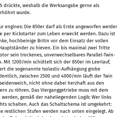
S drückte, weshalb die Werksangabe gerne als
erhöhnt wurde.
ur engines: Die 850er darf als Erste angeworfen werde
sie per Kickstarter zum Leben erweckt werden. Dazu ist
nke, hochbeinige Britin vor dem Einsatz der vollen
Hauptständer zu hieven. Ein bis maximal zwei Tritte
or sein trockenes, unverwechselbares Parallel-Twin-
. Mit 1200/min schüttelt sich der 850er im Leerlauf,
iert die sogenannte Isolastic-Aufhängung grobe
dentlich, zwischen 2500 und 4000/min läuft der Twin
 seidenweich, nicht ohne dabei herzhaft aus den
ern zu röhren. Das Vierganggetriebe muss mit dem
 werden, gemäß der naheliegenden Logik: Wer links
chts schalten. Auch das Schaltschema ist umgekehrt:
ie restlichen Stufen werden nach unten eingelegt. Ab