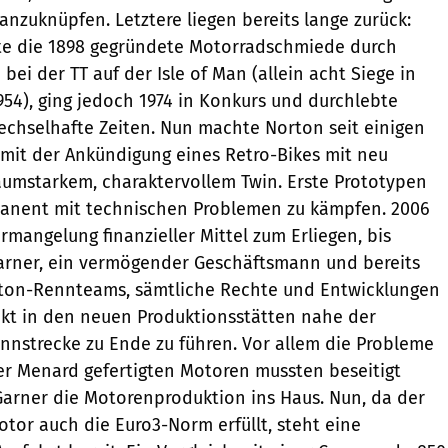
anzuknüpfen. Letztere liegen bereits lange zurück:
te die 1898 gegründete Motorradschmiede durch
bei der TT auf der Isle of Man (allein acht Siege in
954), ging jedoch 1974 in Konkurs und durchlebte
chselhafte Zeiten. Nun machte Norton seit einigen
 mit der Ankündigung eines Retro-Bikes mit neu
umstarkem, charaktervollem Twin. Erste Prototypen
anent mit technischen Problemen zu kämpfen. 2006
rmangelung finanzieller Mittel zum Erliegen, bis
Garner, ein vermögender Geschäftsmann und bereits
ton-Rennteams, sämtliche Rechte und Entwicklungen
ekt in den neuen Produktionsstätten nahe der
nstrecke zu Ende zu führen. Vor allem die Probleme
rer Menard gefertigten Motoren mussten beseitigt
Garner die Motorenproduktion ins Haus. Nun, da der
otor auch die Euro3-Norm erfüllt, steht eine