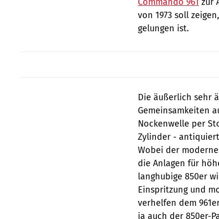
Commando 961
zur 
von 1973 soll zeige
gelungen ist.
Die äußerlich sehr 
Gemeinsamkeiten auf
Nockenwelle per St
Zylinder - antiquier
Wobei der moderner
die Anlagen für höh
langhubige 850er wi
Einspritzung und 
verhelfen dem 961er
ja auch der 850er-Par