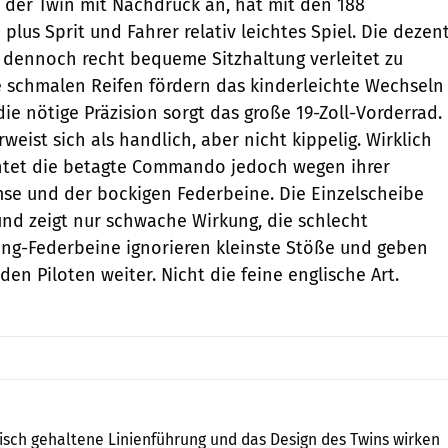
 der Twin mit Nachdruck an, hat mit den 188
plus Sprit und Fahrer relativ leichtes Spiel. Die dezen
 dennoch recht bequeme Sitzhaltung verleitet zu
ie schmalen Reifen fördern das kinderleichte Wechseln
die nötige Präzision sorgt das große 19-Zoll-Vorderrad.
rweist sich als handlich, aber nicht kippelig. Wirklich
rntet die betagte Commando jedoch wegen ihrer
se und der bockigen Federbeine. Die Einzelscheibe
und zeigt nur schwache Wirkung, die schlecht
ng-Federbeine ignorieren kleinste Stöße und geben
 den Piloten weiter. Nicht die feine englische Art.
Nakamura
sisch gehaltene Linienführung und das Design des Twins wirken