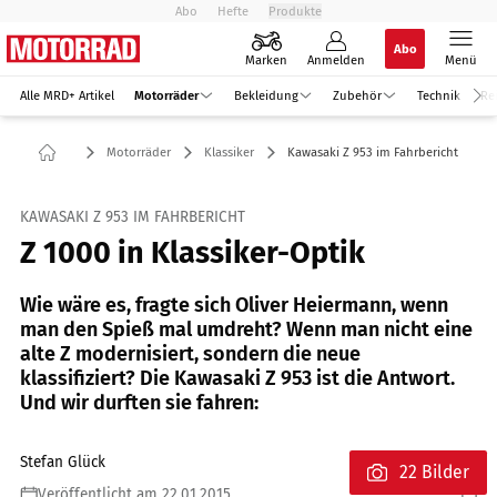
Abo
Hefte
Produkte
Abo
Marken
Anmelden
Menü
Alle MRD+ Artikel
Motorräder
Bekleidung
Zubehör
Technik
Re
Motorräder
Klassiker
Kawasaki Z 953 im Fahrbericht
KAWASAKI Z 953 IM FAHRBERICHT
Z 1000 in Klassiker-Optik
Wie wäre es, fragte sich Oliver Heiermann, wenn
man den Spieß mal umdreht? Wenn man nicht eine
alte Z modernisiert, sondern die neue
klassifiziert? Die Kawasaki Z 953 ist die Antwort.
Und wir durften sie fahren:
Stefan Glück
22 Bilder
Veröffentlicht am 22.01.2015