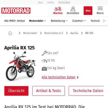
Abo
Hefte
Produkte
Abo
Marken
Anmelden
Menü
Alle MRD+ Artikel
Motorräder
Bekleidung
Zubehör
Technik
Re
Motorräder
Motorräder A-Z
Aprilia
RX 125
Aprilia RX 125
124 cm³
15 PS
134 kg (leer)
Alle technischen Daten
Übersicht
Artikel & Tests
Technische Daten
Aprilia RX 125 im Test bei MOTORRAD. Die