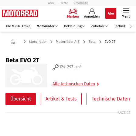
Abo
Hefte
Produkte
Abo
Marken
Anmelden
Menü
Alle MRD+ Artikel
Motorräder
Bekleidung
Zubehör
Technik
Re
Motorräder
Motorräder A-Z
Beta
EVO 2T
Beta EVO 2T
124–297 cm³
Alle technischen Daten
Übersicht
Artikel & Tests
Technische Daten
ANZEIGE