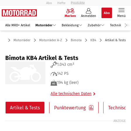
Abo
Hefte
Produkte
Abo
Marken
Anmelden
Menü
Alle MRD+ Artikel
Motorräder
Bekleidung
Zubehör
Technik
Re
Motorräder
Motorräder A-Z
Bimota
KB4
Artikel & Tests
Bimota KB4 Artikel & Tests
1.043 cm³
142 PS
194 kg (leer)
Alle technischen Daten
Artikel & Tests
Punktewertung
Technische
ANZEIGE