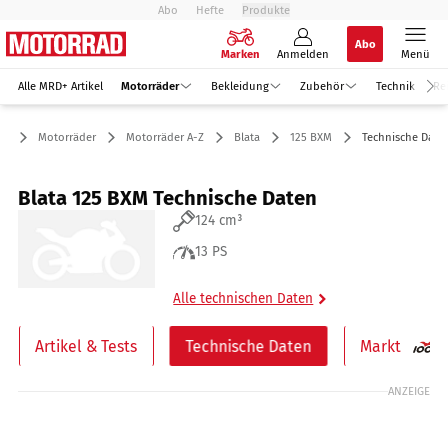
Abo
Hefte
Produkte
Abo
Marken
Anmelden
Menü
Alle MRD+ Artikel
Motorräder
Bekleidung
Zubehör
Technik
Re
Motorräder
Motorräder A-Z
Blata
125 BXM
Technische Date
Blata 125 BXM Technische Daten
124 cm³
13 PS
Alle technischen Daten
Artikel & Tests
Technische Daten
Markt
ANZEIGE