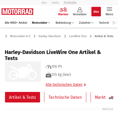
Abo
Hefte
Produkte
Abo
Marken
Anmelden
Menü
Alle MRD+ Artikel
Motorräder
Bekleidung
Zubehör
Technik
Re
er
Motorräder A-Z
Harley-Davidson
LiveWire One
Artikel & Tests
Harley-Davidson LiveWire One Artikel &
Tests
106 PS
255 kg (leer)
Alle technischen Daten
Artikel & Tests
Technische Daten
Markt
ANZEIGE