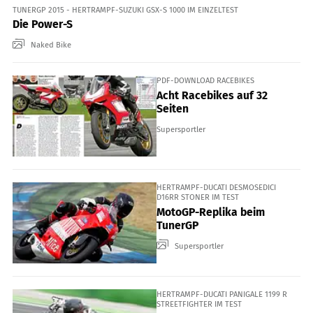
TUNERGP 2015 - HERTRAMPF-SUZUKI GSX-S 1000 IM EINZELTEST
Die Power-S
Naked Bike
PDF-DOWNLOAD RACEBIKES
Acht Racebikes auf 32
Seiten
Supersportler
HERTRAMPF-DUCATI DESMOSEDICI
D16RR STONER IM TEST
MotoGP-Replika beim
TunerGP
Supersportler
HERTRAMPF-DUCATI PANIGALE 1199 R
STREETFIGHTER IM TEST