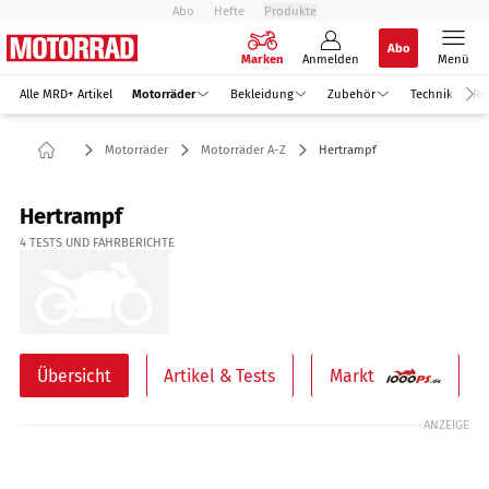
Abo
Hefte
Produkte
Abo
Marken
Anmelden
Menü
Alle MRD+ Artikel
Motorräder
Bekleidung
Zubehör
Technik
Re
Motorräder
Motorräder A-Z
Hertrampf
Hertrampf
4
TESTS UND FAHRBERICHTE
Übersicht
Artikel & Tests
Markt
ANZEIGE