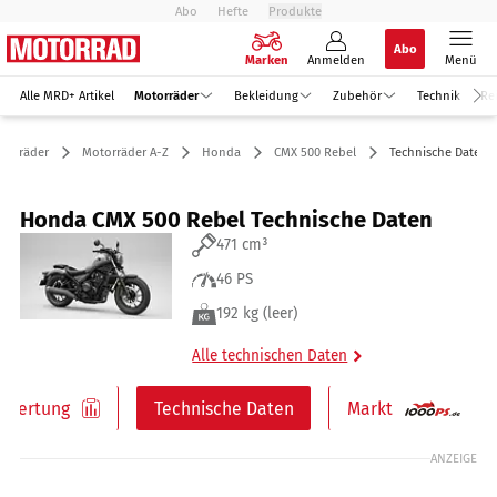
Abo
Hefte
Produkte
Abo
Marken
Anmelden
Menü
Alle MRD+ Artikel
Motorräder
Bekleidung
Zubehör
Technik
Re
torräder
Motorräder A-Z
Honda
CMX 500 Rebel
Technische Daten
Honda CMX 500 Rebel Technische Daten
471 cm³
46 PS
192 kg (leer)
Alle technischen Daten
ewertung
Technische Daten
Markt
ANZEIGE