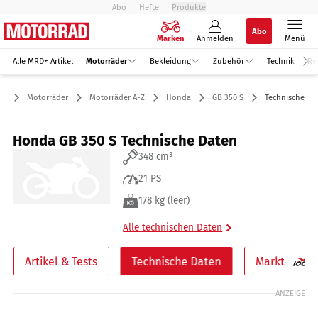
Abo
Hefte
Produkte
Abo
Marken
Anmelden
Menü
Alle MRD+ Artikel
Motorräder
Bekleidung
Zubehör
Technik
Re
Motorräder
Motorräder A-Z
Honda
GB 350 S
Technische Da
Honda GB 350 S Technische Daten
348 cm³
21 PS
178 kg (leer)
Alle technischen Daten
Artikel & Tests
Technische Daten
Markt
ANZEIGE