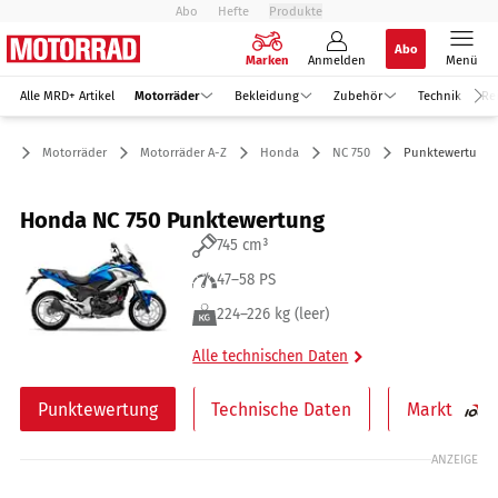
Abo
Hefte
Produkte
Abo
Marken
Anmelden
Menü
Alle MRD+ Artikel
Motorräder
Bekleidung
Zubehör
Technik
Re
Motorräder
Motorräder A-Z
Honda
NC 750
Punktewertung
Honda NC 750 Punktewertung
745 cm³
47–58 PS
224–226 kg (leer)
Alle technischen Daten
Punktewertung
Technische Daten
Markt
ANZEIGE