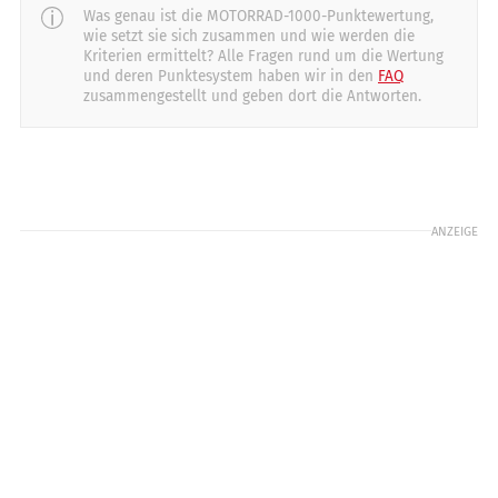
Starten
26
Rückmeldung
30
12
Was genau ist die MOTORRAD-1000-Punktewertung,
20
9
10
7
10
wie setzt sie sich zusammen und wie werden die
Kriterien ermittelt? Alle Fragen rund um die Wertung
Licht
Schaltung
Schräglage/Bodenfreiheit
und deren Punktesystem haben wir in den
FAQ
14
20
17
20
13
zusammengestellt und geben dort die Antworten.
20
Reichweite
Motorcharakteristik
Stabilität in Kurven
25
30
20
30
29
40
Sicht
Getriebeabstufung
7
10
9
10
ANZEIGE
Verarbeitung
14
20
Windschutz
10
20
Zuladung
8
10
Gewicht (vollgetankt)
5
10