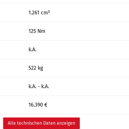
1.261 cm³
125 Nm
k.A.
522 kg
k.A. - k.A.
16.390 €
Alle technischen Daten anzeigen