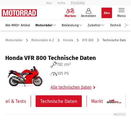
Abo
Hefte
Produkte
Abo
Marken
Anmelden
Menü
Alle MRD+ Artikel
Motorräder
Bekleidung
Zubehör
Technik
Re
Motorräder
Motorräder A-Z
Honda
VFR 800
Technische Daten
Honda VFR 800 Technische Daten
782 cm³
105 PS
Alle technischen Daten
rtikel & Tests
Technische Daten
Markt
ANZEIGE