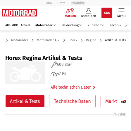
Abo
Hefte
Produkte
Abo
Marken
Anmelden
Menü
Alle MRD+ Artikel
Motorräder
Bekleidung
Zubehör
Technik
Re
Motorräder
Motorräder A-Z
Horex
Regina
Artikel & Tests
Horex Regina Artikel & Tests
600 cm³
47 PS
Alle technischen Daten
Artikel & Tests
Technische Daten
Markt
ANZEIGE