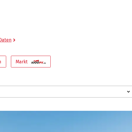
 Daten
n
Markt