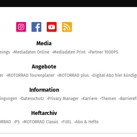
Media
nings
Mediadaten Online
Mediadaten Print
Partner 1000PS
Angebote
er
MOTORRAD Tourenplaner
MOTORRAD plus
Digital-Abo hier kündi
Information
ingungen
Datenschutz
Privacy Manager
Karriere
Themen
Barrieref
Heftarchiv
ORRAD
PS
MOTORRAD Classic
FUEL
Abo & Hefte