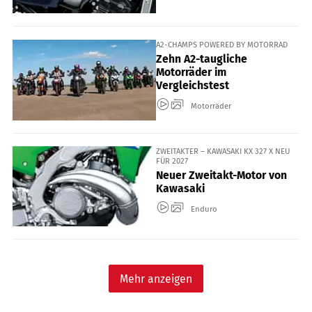
A2-CHAMPS POWERED BY MOTORRAD
Zehn A2-taugliche
Motorräder im
Vergleichstest
Motorräder
ZWEITAKTER – KAWASAKI KX 327 X NEU
FÜR 2027
Neuer Zweitakt-Motor von
Kawasaki
Enduro
Mehr anzeigen