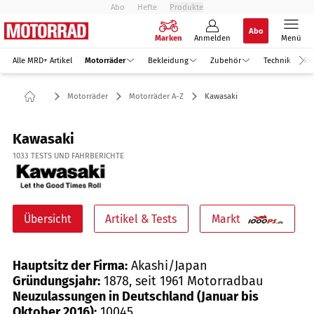
Abo
Hefte
Produkte
Abo
Marken
Anmelden
Menü
Alle MRD+ Artikel
Motorräder
Bekleidung
Zubehör
Technik
Re
Motorräder
Motorräder A-Z
Kawasaki
Kawasaki
1033
TESTS UND FAHRBERICHTE
Übersicht
Artikel & Tests
Markt
Hauptsitz der Firma:
Akashi/Japan
Gründungsjahr:
1878, seit 1961 Motorradbau
Neuzulassungen in Deutschland (Januar bis
Oktober 2016):
10045