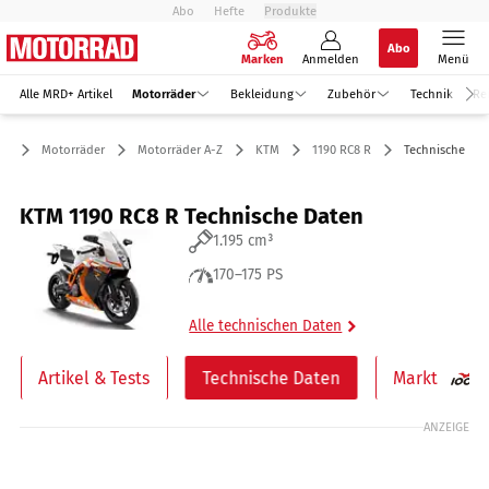
Abo
Hefte
Produkte
Abo
Marken
Anmelden
Menü
Alle MRD+ Artikel
Motorräder
Bekleidung
Zubehör
Technik
Re
Motorräder
Motorräder A-Z
KTM
1190 RC8 R
Technische Dat
KTM 1190 RC8 R Technische Daten
1.195 cm³
170–175 PS
Alle technischen Daten
Artikel & Tests
Technische Daten
Markt
ANZEIGE