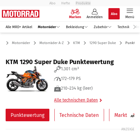
Abo
Hefte
Produkte
Abo
Marken
Anmelden
Menü
Alle MRD+ Artikel
Motorräder
Bekleidung
Zubehör
Technik
Re
Motorräder
Motorräder A-Z
KTM
1290 Super Duke
Punktew
KTM 1290 Super Duke Punktewertung
1.301 cm³
172–179 PS
210–234 kg (leer)
Alle technischen Daten
Punktewertung
Technische Daten
Markt
ANZEIGE