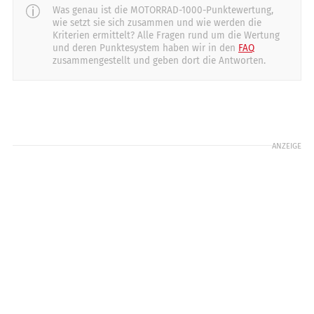
Starten
20
Rückmeldung
30
15
Was genau ist die MOTORRAD-1000-Punktewertung,
20
8
10
8
10
wie setzt sie sich zusammen und wie werden die
Kriterien ermittelt? Alle Fragen rund um die Wertung
Licht
Schaltung
Schräglage/Bodenfreiheit
und deren Punktesystem haben wir in den
FAQ
15
20
15
20
20
zusammengestellt und geben dort die Antworten.
20
Reichweite
Motorcharakteristik
Stabilität in Kurven
20
30
28
30
32
40
Sicht
Getriebeabstufung
6
10
7
10
ANZEIGE
Verarbeitung
16
20
Windschutz
0
20
Zuladung
8
10
Gewicht (vollgetankt)
6
10