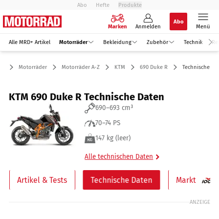
Abo
Hefte
Produkte
Abo
Marken
Anmelden
Menü
Alle MRD+ Artikel
Motorräder
Bekleidung
Zubehör
Technik
Re
Motorräder
Motorräder A-Z
KTM
690 Duke R
Technische Da
KTM 690 Duke R Technische Daten
690–693 cm³
70–74 PS
147 kg (leer)
Alle technischen Daten
Artikel & Tests
Technische Daten
Markt
ANZEIGE