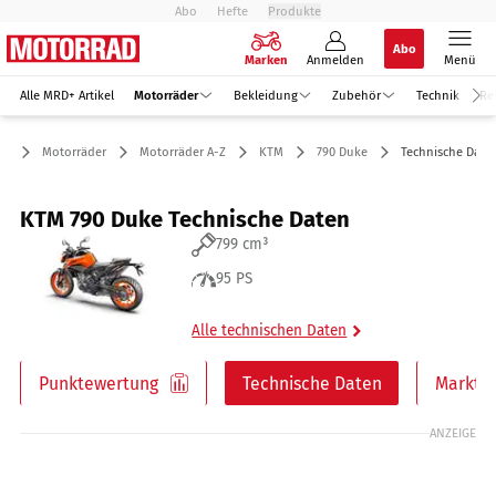
Abo
Hefte
Produkte
Abo
Marken
Anmelden
Menü
Alle MRD+ Artikel
Motorräder
Bekleidung
Zubehör
Technik
Re
Motorräder
Motorräder A-Z
KTM
790 Duke
Technische Date
KTM 790 Duke Technische Daten
799 cm³
95 PS
Alle technischen Daten
Punktewertung
Technische Daten
Markt
ANZEIGE