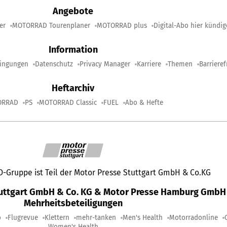
Angebote
er
MOTORRAD Tourenplaner
MOTORRAD plus
Digital-Abo hier kündi
Information
ingungen
Datenschutz
Privacy Manager
Karriere
Themen
Barrieref
Heftarchiv
ORRAD
PS
MOTORRAD Classic
FUEL
Abo & Hefte
Gruppe ist Teil der Motor Presse Stuttgart GmbH & Co.KG
tuttgart GmbH & Co. KG & Motor Presse Hamburg GmbH 
Mehrheitsbeteiligungen
o
Flugrevue
Klettern
mehr-tanken
Men's Health
Motorradonline
Women's Health