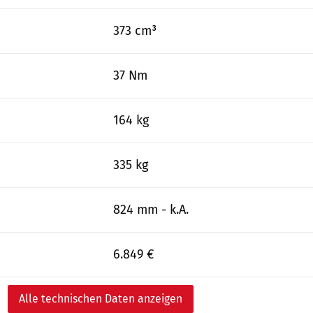
373 cm³
37 Nm
164 kg
335 kg
824 mm - k.A.
6.849 €
Alle technischen Daten anzeigen