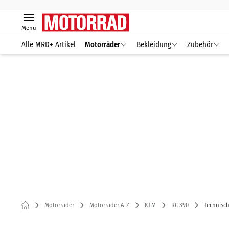
Menü
Alle MRD+ Artikel
Motorräder
Bekleidung
Zubehör
Motorräder
Motorräder A-Z
KTM
RC 390
Technisc