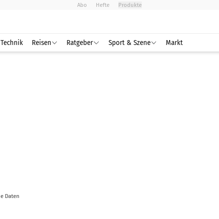
Abo
Hefte
Produkte
Technik
Reisen
Ratgeber
Sport & Szene
Markt
he Daten