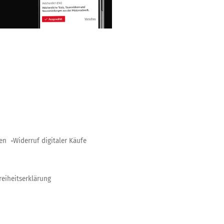
gen
Widerruf digitaler Käufe
reiheitserklärung