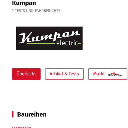
Kumpan
1
TESTS UND FAHRBERICHTE
Übersicht
Artikel & Tests
Markt
Baureihen