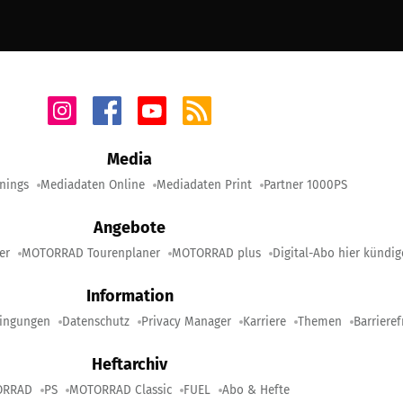
Media
nings
Mediadaten Online
Mediadaten Print
Partner 1000PS
Angebote
er
MOTORRAD Tourenplaner
MOTORRAD plus
Digital-Abo hier kündi
Information
ingungen
Datenschutz
Privacy Manager
Karriere
Themen
Barrieref
Heftarchiv
ORRAD
PS
MOTORRAD Classic
FUEL
Abo & Hefte