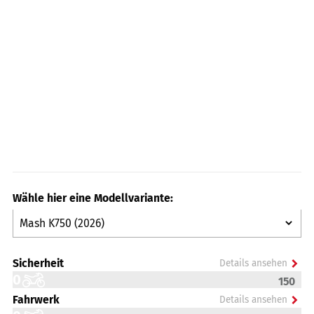
Wähle hier eine Modellvariante:
Sicherheit
Details ansehen
0
150
Bremsdosierung
Fahrwerk
Details ansehen
0