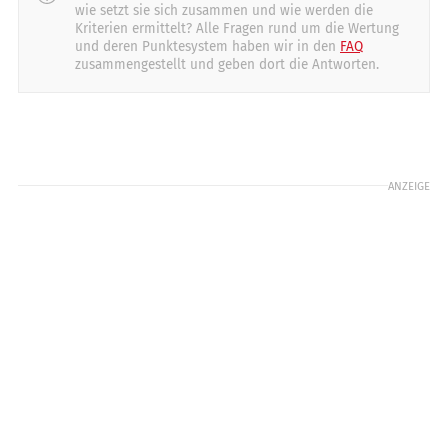
0
10
0
10
wie setzt sie sich zusammen und wie werden die
Kriterien ermittelt? Alle Fragen rund um die Wertung
Licht
Schaltung
Schräglage/Bodenfreiheit
und deren Punktesystem haben wir in den
FAQ
0
20
0
20
0
zusammengestellt und geben dort die Antworten.
20
Reichweite
Motorcharakteristik
Stabilität in Kurven
0
30
0
30
0
40
Sicht
Getriebeabstufung
0
10
0
10
ANZEIGE
Verarbeitung
0
20
Windschutz
0
20
Zuladung
0
10
Gewicht (vollgetankt)
0
10