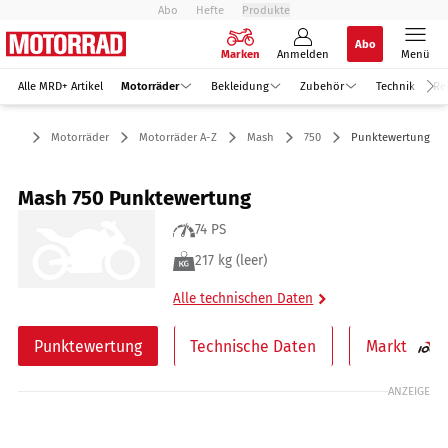
Abo
Hefte
Produkte
Abo
Marken
Anmelden
Menü
Alle MRD+ Artikel
Motorräder
Bekleidung
Zubehör
Technik
Re
Motorräder
Motorräder A-Z
Mash
750
Punktewertung
Mash 750 Punktewertung
74 PS
217 kg (leer)
Alle technischen Daten
Punktewertung
Technische Daten
Markt
ANZEIGE