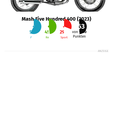
Mash Five Hundred 400 (2023)
463
54
%
45
%
29
%
von
1000
Punkten
Alltag
Reise
Sport
ANZEIGE