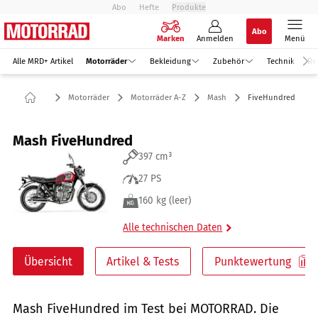
Abo
Hefte
Produkte
Abo
Marken
Anmelden
Menü
Alle MRD+ Artikel
Motorräder
Bekleidung
Zubehör
Technik
Re
Motorräder
Motorräder A-Z
Mash
FiveHundred
Mash FiveHundred
397 cm³
27 PS
160 kg (leer)
Alle technischen Daten
Übersicht
Artikel & Tests
Punktewertung
Mash FiveHundred im Test bei MOTORRAD. Die