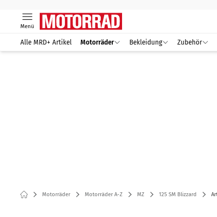
Menü
Alle MRD+ Artikel
Motorräder
Bekleidung
Zubehör
Motorräder
Motorräder A-Z
MZ
125 SM Blizzard
Ar