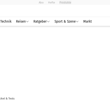
Abo
Hefte
Produkte
Technik
Reisen
Ratgeber
Sport & Szene
Markt
tikel & Tests