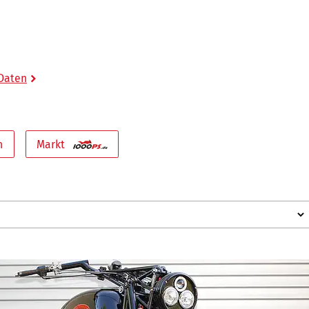
 Daten
n
Markt