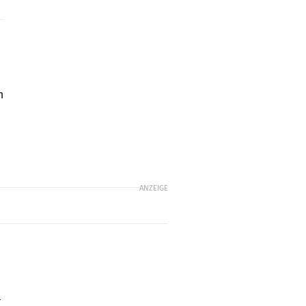
h
ANZEIGE
r